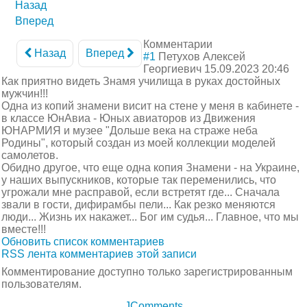
Назад
Вперед
Комментарии
Назад
Вперед
#1
Петухов Алексей
Георгиевич
15.09.2023 20:46
Как приятно видеть Знамя училища в руках достойных
мужчин!!!
Одна из копий знамени висит на стене у меня в кабинете -
в классе ЮнАвиа - Юных авиаторов из Движения
ЮНАРМИЯ и музее "Дольше века на страже неба
Родины", который создан из моей коллекции моделей
самолетов.
Обидно другое, что еще одна копия Знамени - на Украине,
у наших выпускников, которые так переменились, что
угрожали мне расправой, если встретят где... Сначала
звали в гости, дифирамбы пели... Как резко меняются
люди... Жизнь их накажет... Бог им судья... Главное, что мы
вместе!!!
Обновить список комментариев
RSS лента комментариев этой записи
Комментирование доступно только зарегистрированным
пользователям.
JComments