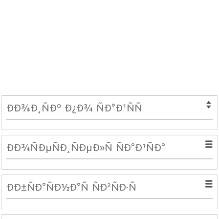
ÐÐ¾Ð¸ÑÐº Ð¿Ð¾ ÑÐ°Ð¹ÑÑ
ÐÐ¾ÑÐµÑÐ¸ÑÐµÐ»Ñ ÑÐ°Ð¹ÑÐ°
ÐÐ±ÑÐ°ÑÐ½Ð°Ñ ÑÐ²ÑÐ·Ñ