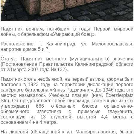
Памятник воинам, погибшим в годы Первой мировой
войны, с барельефом «Умирающий боец».
Расположение: г. Калининград, ул. Малоярославская,
напротив домов 5 и 7.
Статус: Памятник местного (муниципального) значения
(Постановление Правительства Калининградской области
от 23 марта 2007 года № 132).
Памятник столь необычной, на первый взгляд, формы был
построен в 1923 году на территории дислокации первого
сапёрного батальона «Князь Радзивилл». До 1946 года это
местно называлось Учебным плацем (нем. Exerzierplatz
Str.). Он представляет собой пирамиду, сложенную из (как
утверждают) 666 отёсанных блоков органогенно-
обломочного известняка с примесью глауконита,
состоящую из 13 ступеней, высотой 4,4 метра с
основанием 4 на 4 метра.
На лицевой (обращённой к ул. Малоярославская, бывш.