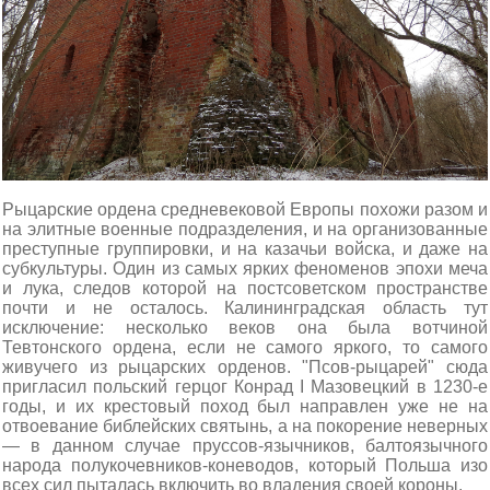
Рыцарские ордена средневековой Европы похожи разом и
на элитные военные подразделения, и на организованные
преступные группировки, и на казачьи войска, и даже на
субкультуры. Один из самых ярких феноменов эпохи меча
и лука, следов которой на постсоветском пространстве
почти и не осталось. Калининградская область тут
исключение: несколько веков она была вотчиной
Тевтонского ордена, если не самого яркого, то самого
живучего из рыцарских орденов. "Псов-рыцарей" сюда
пригласил польский герцог Конрад I Мазовецкий в 1230-е
годы, и их крестовый поход был направлен уже не на
отвоевание библейских святынь, а на покорение неверных
— в данном случае пруссов-язычников, балтоязычного
народа полукочевников-коневодов, который Польша изо
всех сил пыталась включить во владения своей короны.