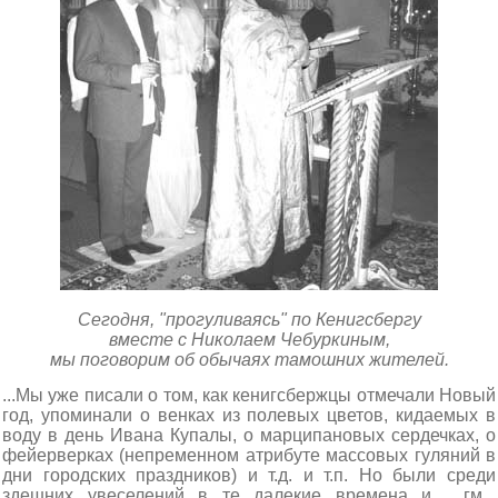
Сегодня, "прогуливаясь" по Кенигсбергу
вместе с Николаем Чебуркиным,
мы поговорим об обычаях тамошних жителей.
...Мы уже писали о том, как кенигсбержцы отмечали Новый
год, упоминали о венках из полевых цветов, кидаемых в
воду в день Ивана Купалы, о марципановых сердечках, о
фейерверках (непременном атрибуте массовых гуляний в
дни городских праздников) и т.д. и т.п. Но были среди
здешних увеселений в те далекие времена и.... гм...