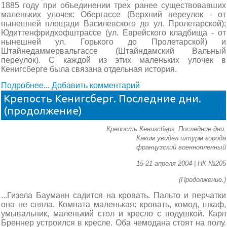
1885 году при объединении трех ранее существовавших
маленьких улочек: Обергассе (Верхний переулок - от
нынешней площади Василевского до ул. Пролетарской);
Юдиттенфридхофштрассе (ул. Еврейского кладбища - от
нынешней ул. Горького до Пролетарской) и
Штайнедаммервальгассе (Штайндамский Вальный
переулок). С каждой из этих маленьких улочек в
Кенигсберге была связана отдельная история.
Подробнее...
Добавить комментарий
Крепость Кенигсберг. Последние дни.
(продолжение)
Крепость Кенигсберг. Последние дни.
Каким увидел штурм города
французский военнопленный
15-21 апреля 2004 | НК №205
(Продолжение.)
...Гизела Бауманн садится на кровать. Пальто и перчатки
она не сняла. Комната маленькая: кровать, комод, шкаф,
умывальник, маленький стол и кресло с подушкой. Карл
Бреннер устроился в кресле. Оба чемодана стоят на полу.