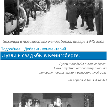
Беженцы в предместьях Кёнигсберга, январь 1945 года
Подробнее...
Добавить комментарий
Дуэли и свадьбы в Кёнигсберге.
Дуэли и свадьбы в Кёнигсберге.
Пока студенту-холостяку сносили
половину черепа, жениху выносили хлеб-соль
2-8 апреля 2004 | НК №203