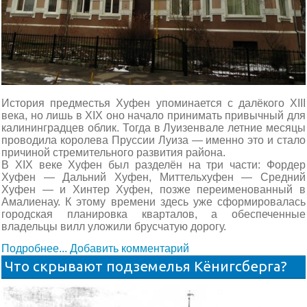
История предместья Хуфен упоминается с далёкого XIII
века, но лишь в XIX оно начало принимать привычный для
калининградцев облик. Тогда в Луизенвале летние месяцы
проводила королева Пруссии Луиза — именно это и стало
причиной стремительного развития района.
В XIX веке Хуфен был разделён на три части: Фордер
Хуфен — Дальний Хуфен, Миттельхуфен — Средний
Хуфен — и Хинтер Хуфен, позже переименованный в
Амалиенау. К этому времени здесь уже сформировалась
городская планировка кварталов, а обеспеченные
владельцы вилл уложили брусчатую дорогу.
Подробнее...
Добавить комментарий
Что скрывают подземелья Кёнигсберга?