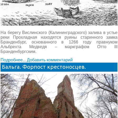
На берегу Вислинского (Калининградского) залива в устье
реки Прохладная находятся руины старинного замка
Бранденбург, основанного в 1266 году правнуком
Альбрехта Медведя – маркграфом Отто III
Бранденбургским.
Подробнее...
Добавить комментарий
Бальга. Форпост крестоносцев.