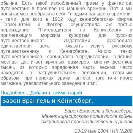
обычна. Есть такой излюбленный прием у фантастов:
путешествие в прошлое на машине времени. Вот и мы
попытаемся вообразить себя "людьми раньшего времени"
- теми, для кого в 1912 году кенигсбергская фирма
"Гаазенштейн и Фоглер" осуществила аж третье
переиздание "Путеводителя по Кенигсбергу и
прилегающим морским курортам для русских
путешественников". "Издателями руководила
единственная цель - оказать услугу русскому
путешественнику в Кенигсберге. Число таких
путешественников, - сообщалось в предисловии, - в летние
месяцы достигает крупных размеров, многих десятков
тысяч, из которых порядочная часть весьма часто
находится в затруднительном положении, главным
образом, при поисках врача, аптеки, того или иного
магазина, увеселительного заведения и т.п."
Подробнее...
Добавить комментарий
Барон Врангель и Кёнигсберг.
Барон Врангель и Кёнигсберг.
Манеж кирасирского полка после войны
оккупировал продовольственный рынок
13-19 мая 2004 | НК №209