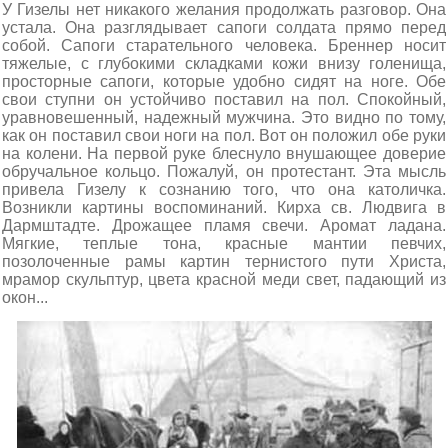
У Гизелы нет никакого желания продолжать разговор. Она
устала. Она разглядывает сапоги солдата прямо перед
собой. Сапоги старательного человека. Бреннер носит
тяжелые, с глубокими складками кожи внизу голенища,
просторные сапоги, которые удобно сидят на ноге. Обе
свои ступни он устойчиво поставил на пол. Спокойный,
уравновешенный, надежный мужчина. Это видно по тому,
как он поставил свои ноги на пол. Вот он положил обе руки
на колени. На первой руке блеснуло внушающее доверие
обручальное кольцо. Пожалуй, он протестант. Эта мысль
привела Гизелу к сознанию того, что она католичка.
Возникли картины воспоминаний. Кирха св. Людвига в
Дармштадте. Дрожащее пламя свечи. Аромат ладана.
Мягкие, теплые тона, красные мантии певчих,
позолоченные рамы картин тернистого пути Христа,
мрамор скульптур, цвета красной меди свет, падающий из
окон...