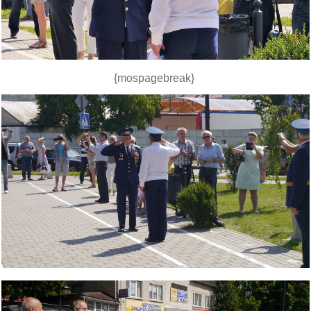
{mospagebreak}