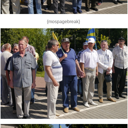
{mospagebreak}