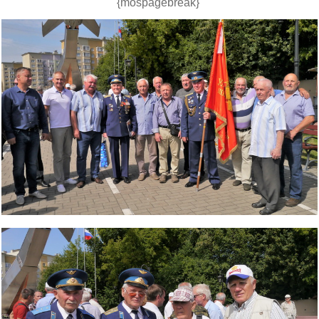
{mospagebreak}